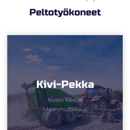
Peltotyökoneet
Kivi-Pekka
Kivi-Pekka
Kivien keräys
Kivien Keräys
Maanmuokkaus
Maanmuokkaus