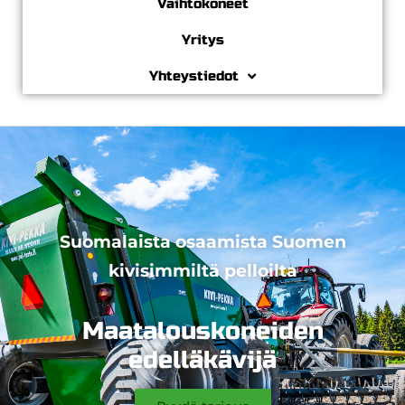
Vaihtokoneet
Yritys
Yhteystiedot
Suomalaista osaamista Suomen
kivisimmiltä pelloilta
Maatalouskoneiden
edelläkävijä