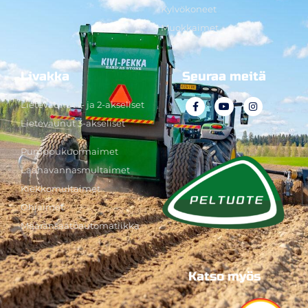
Kylvökoneet
Muokkaimet
Livakka
Seuraa meitä
Lietevaunut 1- ja 2-akseliset
Lietevaunut 3-akseliset
Pumppukuormaimet
Laahavannasmultaimet
Kiekkomultaimet
Ohjaimet
Määränsäätöautomatiikka
Katso myös