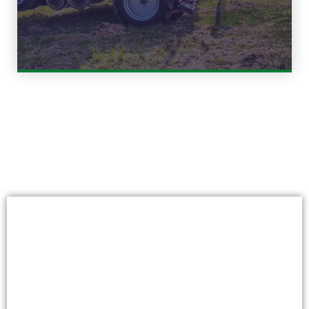
Automaatiopaketti Kivi-
Pekkaan
Voit varustaa kivikoneesi
automaatiopaketilla. Isobus-varustellulla