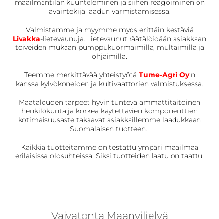
maailmantilan kuunteleminen ja siihen reagoiminen on
avaintekijä laadun varmistamisessa.
Valmistamme ja myymme myös erittäin kestäviä
Livakka
-lietevaunuja. Lietevaunut räätälöidään asiakkaan
toiveiden mukaan pumppukuormaimilla, multaimilla ja
ohjaimilla.
Teemme merkittävää yhteistyötä
Tume-Agri Oy
:n
kanssa kylvökoneiden ja kultivaattorien valmistuksessa.
Maatalouden tarpeet hyvin tunteva ammattitaitoinen
henkilökunta ja korkea käytettävien komponenttien
kotimaisuusaste takaavat asiakkaillemme laadukkaan
Suomalaisen tuotteen.
Kaikkia tuotteitamme on testattu ympäri maailmaa
erilaisissa olosuhteissa. Siksi tuotteiden laatu on taattu.
Vaivatonta Maanviljelyä