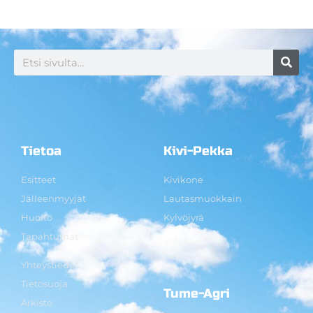
Tietoa
Kivi-Pekka
Esitteet
Kivikone
Jälleenmyyjät
Lautasmuokkain
Huolto
Kylvöjyrä
Tapahtumat
Yhteystiedot
Tietosuoja
Tume-Agri
Arkisto