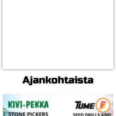
koneella työskentely on helppoa eikä
pitkäkään työpäivä tunnu raskaalta. Koneen
kulutusosat kestävät huomattavasti
pidempään, kun automatiikka valvoo, ettei
niitä turhaan kuluteta.
Valitse kivikonemalli ja lue lisää
Ajankohtaista