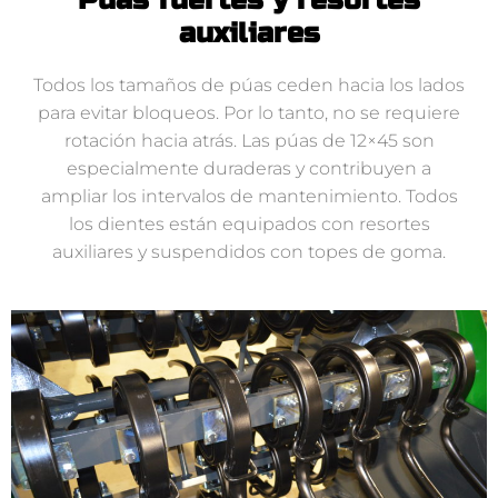
auxiliares
Todos los tamaños de púas ceden hacia los lados
para evitar bloqueos. Por lo tanto, no se requiere
rotación hacia atrás. Las púas de 12×45 son
especialmente duraderas y contribuyen a
ampliar los intervalos de mantenimiento. Todos
los dientes están equipados con resortes
auxiliares y suspendidos con topes de goma.