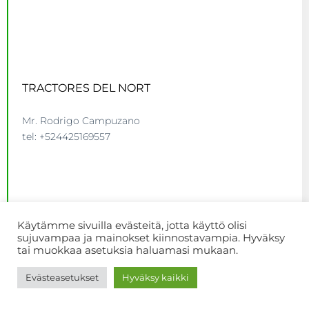
TRACTORES DEL NORT
Mr. Rodrigo Campuzano
tel: +524425169557
Käytämme sivuilla evästeitä, jotta käyttö olisi
sujuvampaa ja mainokset kiinnostavampia. Hyväksy
TRACTORESDELNORTE.COM
tai muokkaa asetuksia haluamasi mukaan.
Evästeasetukset
Hyväksy kaikki