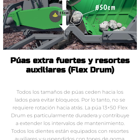
Púas extra fuertes y resortes
auxiliares (Flex Drum)
Todos los tamaños de púas ceden hacia los
lados para evitar bloqueos. Por lo tanto, no se
requiere rotación hacia atrás. La púa 13×50 Flex
Drum es particularmente duradera y contribuye
a extender los intervalos de mantenimiento.
Todos los dientes están equipados con resortes
auxiliares y suspendidos con topes de goma.