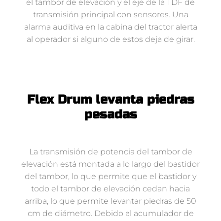
el tambor de elevación y el eje de la TDF de
transmisión principal con sensores. Una
alarma auditiva en la cabina del tractor alerta
al operador si alguno de estos deja de girar.
Flex Drum levanta piedras
pesadas
La transmisión de potencia del tambor de
elevación está montada a lo largo del bastidor
del tambor, lo que permite que el bastidor y
todo el tambor de elevación cedan hacia
arriba, lo que permite levantar piedras de 50
cm de diámetro. Debido al acumulador de