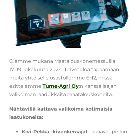
Olemme mukana Maatalouskonemessuilla
17.-19. lokakuuta 2024. Tervetuloa tapaamaan
meitä yhteiselle osastollemme 6H2, missä
esittelemme
Tume-Agri Oy
:n kanssa laajan
valikoiman laadukkaita maatalouskoneita.
Nähtävillä kattava valikoima kotimaisia
laatukoneita:
Kivi-Pekka -kivenkerääjät
takaavat pellon