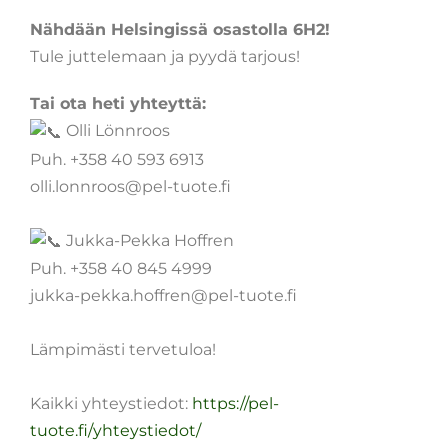
Nähdään Helsingissä osastolla 6H2!
Tule juttelemaan ja pyydä tarjous!
Tai ota heti yhteyttä:
Olli Lönnroos
Puh. +358 40 593 6913
olli.lonnroos@pel-tuote.fi
Jukka-Pekka Hoffren
Puh. +358 40 845 4999
jukka-pekka.hoffren@pel-tuote.fi
Lämpimästi tervetuloa!
Kaikki yhteystiedot:
https://pel-
tuote.fi/yhteystiedot/