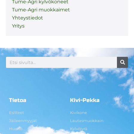
Tume-Agri kylvökoneet
Tume-Agri muokkaimet
Yhteystiedot
Yritys
Tietoa
Kivi-Pekka
Esitteet
Kivikone
Jälleenmyyjät
Lautasmuokkain
Huolto
Kylvöjyrä