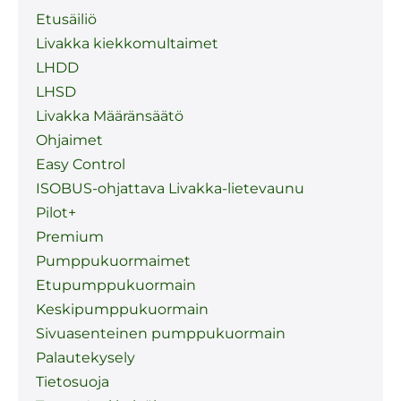
Etusäiliö
Livakka kiekkomultaimet
LHDD
LHSD
Livakka Määränsäätö
Ohjaimet
Easy Control
ISOBUS-ohjattava Livakka-lietevaunu
Pilot+
Premium
Pumppukuormaimet
Etupumppukuormain
Keskipumppukuormain
Sivuasenteinen pumppukuormain
Palautekysely
Tietosuoja