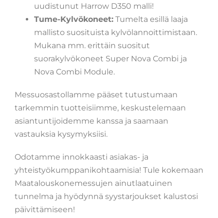
uudistunut Harrow D350 malli!
Tume-Kylvökoneet:
Tumelta esillä laaja
mallisto suosituista kylvölannoittimistaan.
Mukana mm. erittäin suositut
suorakylvökoneet Super Nova Combi ja
Nova Combi Module.
Messuosastollamme pääset tutustumaan
tarkemmin tuotteisiimme, keskustelemaan
asiantuntijoidemme kanssa ja saamaan
vastauksia kysymyksiisi.
Odotamme innokkaasti asiakas- ja
yhteistyökumppanikohtaamisia! Tule kokemaan
Maatalouskonemessujen ainutlaatuinen
tunnelma ja hyödynnä syystarjoukset kalustosi
päivittämiseen!