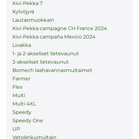
Kivi-Pekka 7
Kylvöjyrä
Lautasmuokkain
Kivi-Pekka campagne CH France 2024
Kivi-Pekka campaña Mexico 2024
Livakka
1- ja 2-akseliset lietevaunut
3-akseliset lietevaunut
Bomech laahavannasmultaimet
Farmer
Flex
Multi
Multi 4XL
Speedy
Speedy One
UP
Vetoletkumultain