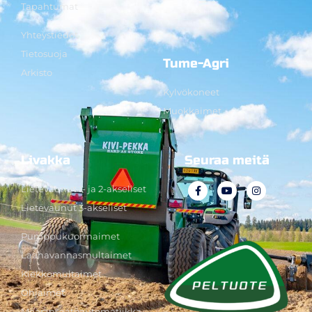
Tapahtumat
Yhteystiedot
Tietosuoja
Tume-Agri
Arkisto
Kylvökoneet
Muokkaimet
Livakka
Seuraa meitä
Lietevaunut 1- ja 2-akseliset
Lietevaunut 3-akseliset
Pumppukuormaimet
Laahavannasmultaimet
Kiekkomultaimet
Ohjaimet
Määränsäätöautomatiikka